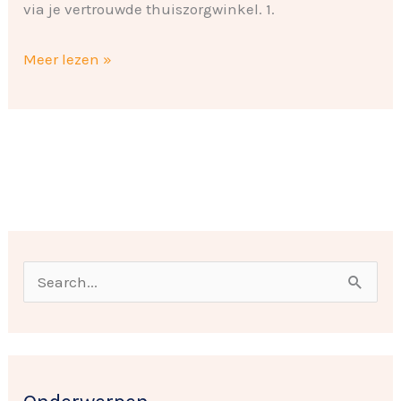
via je vertrouwde thuiszorgwinkel. 1.
Meer lezen »
O
n
Z
d
o
e
e
r
k
w