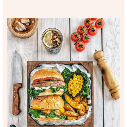
Ontdek
de
Must
Haves
voor
Jouw
Keuken:
Maak
Koken
een
Plezier