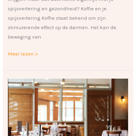
spijsvertering en gezondheid? Koffie en je
spijsvertering Koffie staat bekend om zijn
stimulerende effect op de darmen. Het kan de
beweging van
Meer lezen »
Genieten
van
een
culinaire
ervaring
in