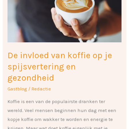
op
je
spijsvertering
en
gezondheid
De invloed van koffie op je
spijsvertering en
gezondheid
Gastblog
/
Redactie
Koffie is een van de populairste dranken ter
wereld. Veel mensen beginnen hun dag met een
kopje koffie om wakker te worden en energie te
krijgen. Maar wat doet koffie eigenlijk met je