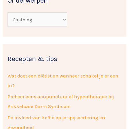
Onderwerpen
n
e
a
r
a
p
r
e
:
n
Recepten & tips
Wat doet een diëtist en wanneer schakel je er een
in?
Probeer eens acupunctuur of hypnotherapie bij
Prikkelbare Darm Syndroom
De invloed van koffie op je spijsvertering en
gezondheid