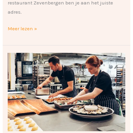
restaurant Zevenbergen ben je aan het juiste
adres.
Meer lezen »
Catering
in
2025:
nieuwe
trends
en
mogelijkheden