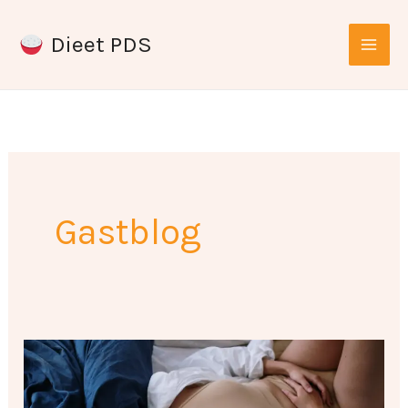
Ga
Dieet PDS
naar
de
inhoud
Gastblog
Probeer
eens