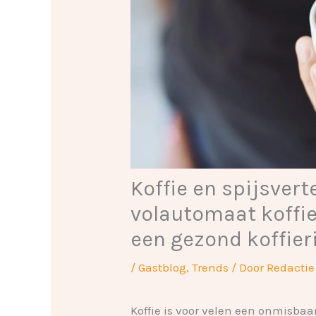
Koffie en spijsvert
volautomaat koffi
een gezond koffier
/
Gastblog
,
Trends
/ Door
Redactie
Koffie is voor velen een onmisbaa