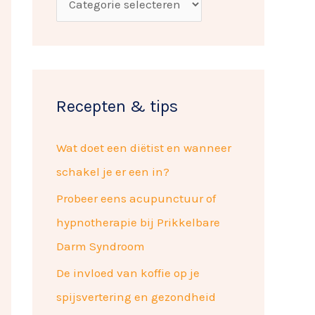
a
p
r
e
:
n
Recepten & tips
Wat doet een diëtist en wanneer
schakel je er een in?
Probeer eens acupunctuur of
hypnotherapie bij Prikkelbare
Darm Syndroom
De invloed van koffie op je
spijsvertering en gezondheid