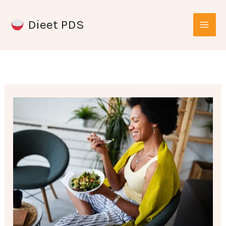
Ga
Dieet PDS
naar
de
inhoud