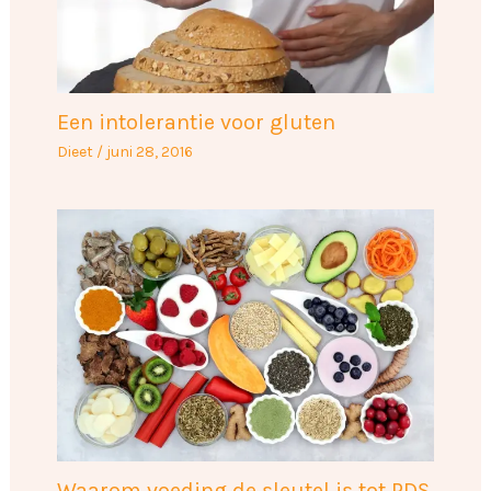
Een intolerantie voor gluten
Dieet
/
juni 28, 2016
Waarom voeding de sleutel is tot PDS