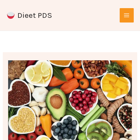
Ga
Dieet PDS
naar
de
inhoud