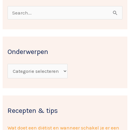
O
n
Z
d
o
e
e
r
k
w
Onderwerpen
n
e
a
r
a
p
r
e
:
n
Recepten & tips
Wat doet een diëtist en wanneer schakel je er een