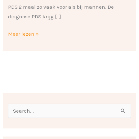
PDS 2 maal zo vaak voor als bij mannen. De
diagnose PDS krijg […]
Meer lezen »
O
n
Z
d
o
e
e