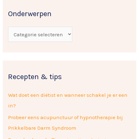
r
k
w
Onderwerpen
n
e
a
r
a
p
r
e
:
n
Recepten & tips
Wat doet een diëtist en wanneer schakel je er een
in?
Probeer eens acupunctuur of hypnotherapie bij
Prikkelbare Darm Syndroom