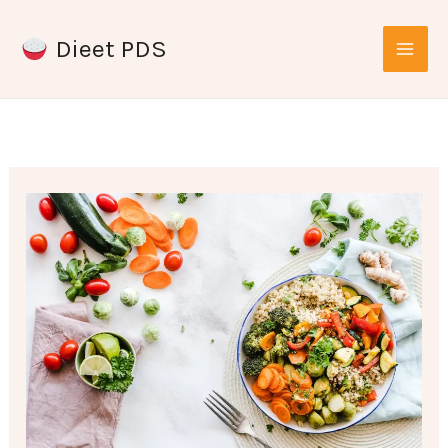
Ga
Dieet PDS
naar
de
inhoud