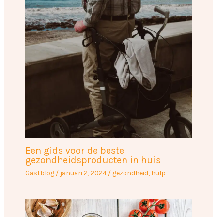
Een gids voor de beste
gezondheidsproducten in huis
Gastblog
/
januari 2, 2024
/
gezondheid
,
hulp