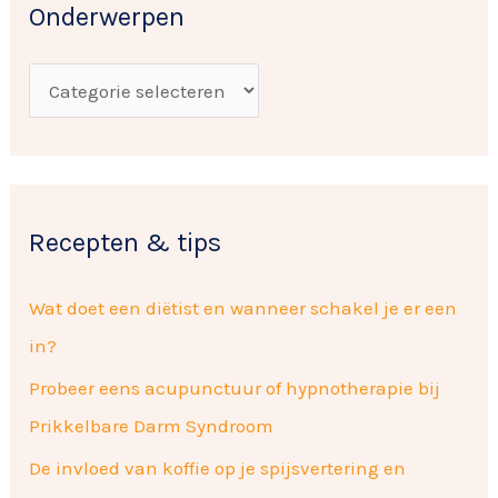
w
Onderwerpen
n
e
a
r
a
p
r
e
:
n
Recepten & tips
Wat doet een diëtist en wanneer schakel je er een
in?
Probeer eens acupunctuur of hypnotherapie bij
Prikkelbare Darm Syndroom
De invloed van koffie op je spijsvertering en