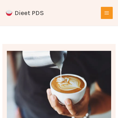
Ga
Dieet PDS
naar
de
inhoud