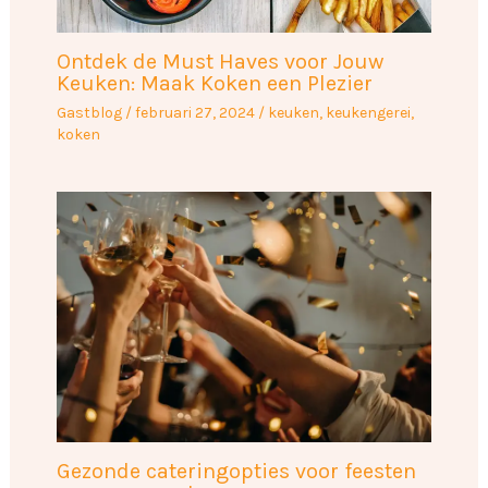
Ontdek de Must Haves voor Jouw
Keuken: Maak Koken een Plezier
Gastblog
/
februari 27, 2024
/
keuken
,
keukengerei
,
koken
Gezonde cateringopties voor feesten