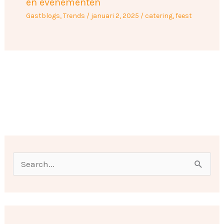
en evenementen
Gastblogs
,
Trends
/
januari 2, 2025
/
catering
,
feest
O
n
Z
d
o
e
e
r
k