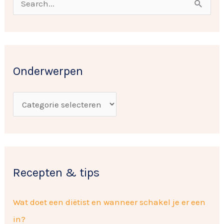
n
Z
d
o
e
e
r
k
w
Onderwerpen
n
e
a
r
a
p
r
e
:
n
Recepten & tips
Wat doet een diëtist en wanneer schakel je er een
in?