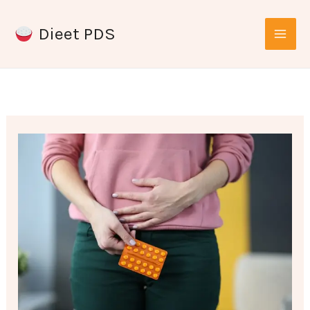
Ga
Dieet PDS
naar
de
inhoud