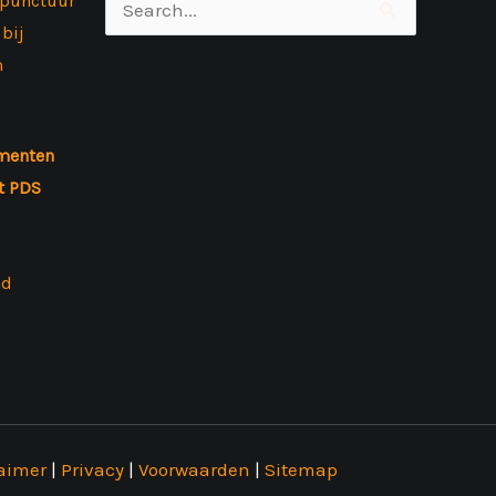
upunctuur
Zoek
bij
naar:
m
menten
t PDS
nd
aimer
|
Privacy
|
Voorwaarden
|
Sitemap