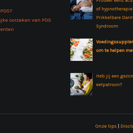
S
Probeer eens ac
of hypnotherapie 
 PDS?
Prikkelbare Dar
ijke oorzaken van PDS
Syndroom
enten
Voedingssupple
om te helpen me
Heb jij een gezo
eetpatroon?
Onze tips
|
Discl