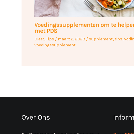
Voedingssupplementen om te helpe
met PDS
Dieet
,
Tips
/
maart 2, 2023
/
supplement
,
tips
,
vodi
voedingssupplement
Over Ons
Inform