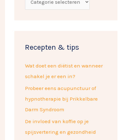
a
p
r
e
:
n
Recepten & tips
Wat doet een diëtist en wanneer
schakel je er een in?
Probeer eens acupunctuur of
hypnotherapie bij Prikkelbare
Darm Syndroom
De invloed van koffie op je
spijsvertering en gezondheid