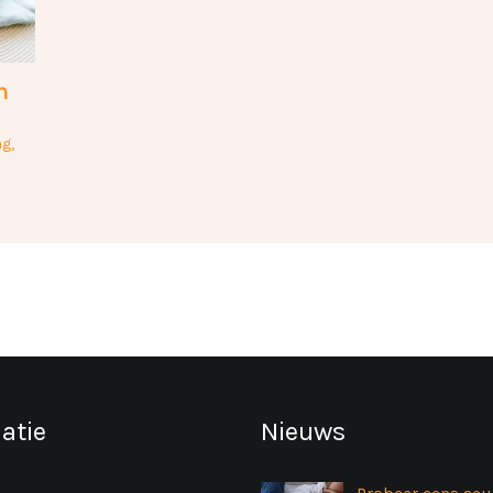
n
ng
,
atie
Nieuws