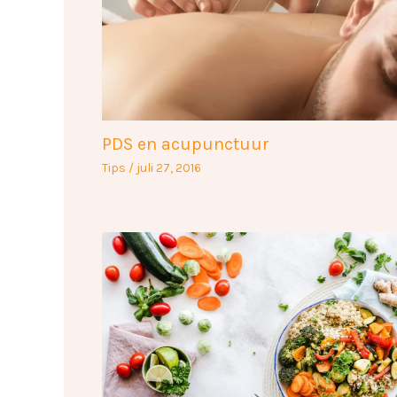
PDS en acupunctuur
Tips
/
juli 27, 2016