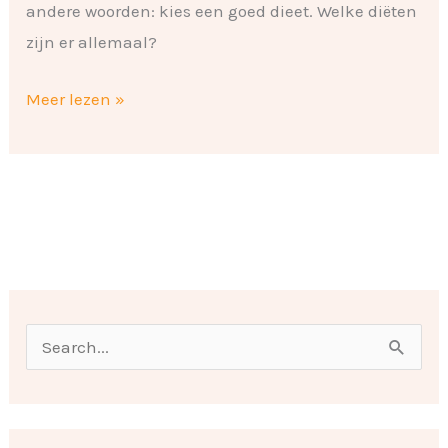
andere woorden: kies een goed dieet. Welke diëten
zijn er allemaal?
Meer lezen »
O
n
Z
d
o
e
e
r