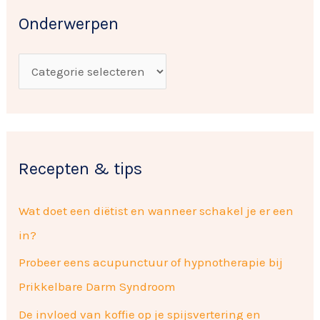
k
w
Onderwerpen
n
e
a
r
a
p
r
e
:
n
Recepten & tips
Wat doet een diëtist en wanneer schakel je er een
in?
Probeer eens acupunctuur of hypnotherapie bij
Prikkelbare Darm Syndroom
De invloed van koffie op je spijsvertering en