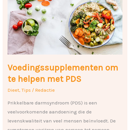
te
helpen
met
PDS
Voedingssupplementen om
te helpen met PDS
Dieet
,
Tips
/
Redactie
Prikkelbare darmsyndroom (PDS) is een
veelvoorkomende aandoening die de
levenskwaliteit van veel mensen beïnvloedt. De
symptomen variëren van persoon tot persoon,