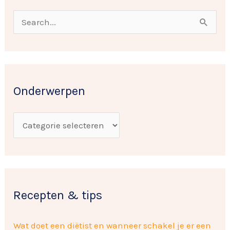
O
n
Z
d
o
e
e
r
k
w
Onderwerpen
n
e
a
r
a
p
r
e
:
n
Recepten & tips
Wat doet een diëtist en wanneer schakel je er een