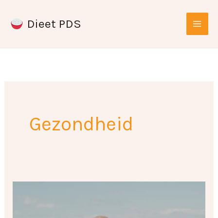
Ga
Dieet PDS
naar
de
inhoud
Gezondheid
Een
gids