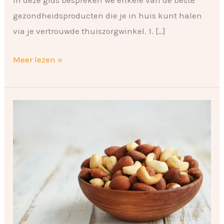
In deze gids bespreken we enkele van de beste
gezondheidsproducten die je in huis kunt halen
via je vertrouwde thuiszorgwinkel. 1. […]
Meer lezen »
Noten:
lekker
en
gezond