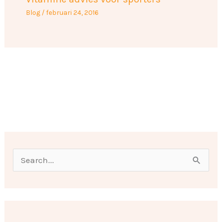
Blog
/
februari 24, 2016
O
n
Z
d
o
e
e
r
k