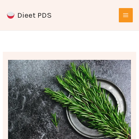
Ga
Dieet PDS
naar
de
inhoud