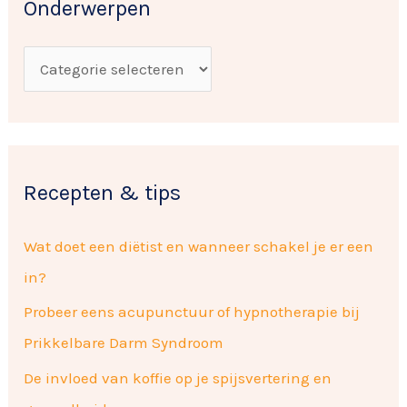
w
Onderwerpen
n
e
a
r
a
p
r
e
:
n
Recepten & tips
Wat doet een diëtist en wanneer schakel je er een
in?
Probeer eens acupunctuur of hypnotherapie bij
Prikkelbare Darm Syndroom
De invloed van koffie op je spijsvertering en