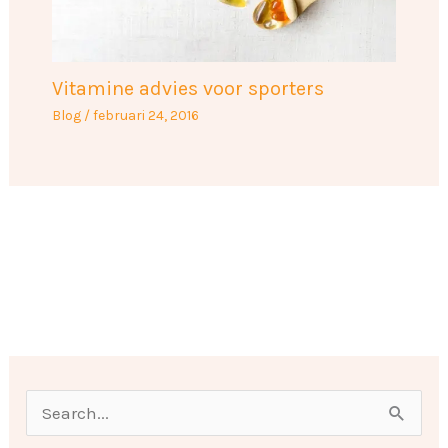
Vitamine advies voor sporters
Blog
/
februari 24, 2016
O
n
Z
d