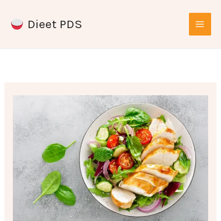
Ga
Dieet PDS
naar
de
inhoud