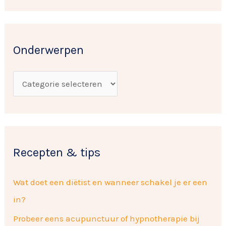
o
e
e
r
k
w
Onderwerpen
n
e
a
r
a
p
r
e
:
n
Recepten & tips
Wat doet een diëtist en wanneer schakel je er een
in?
Probeer eens acupunctuur of hypnotherapie bij